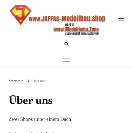
JAFFAs-Modellbau.shop
Modell Entwicklung und Produktion
Startseite
Über uns
Über uns
Zwei Shops unter einem Dach.